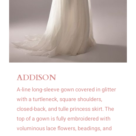
ADDISON
A-line long-sleeve gown covered in glitter
with a turtleneck, square shoulders,
closed-back, and tulle princess skirt. The
top of a gown is fully embroidered with
voluminous lace flowers, beadings, and