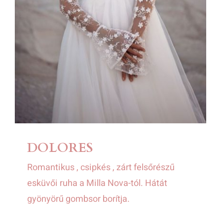
DOLORES
Romantikus , csipkés , zárt felsőrészű
esküvői ruha a Milla Nova-tól. Hátát
gyönyörű gombsor borítja.