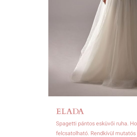
ELADA
Spagetti pántos esküvői ruha. Ho
felcsatolható. Rendkívül mutatós