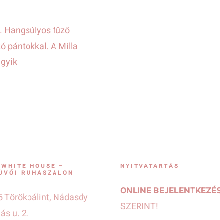
ha. Hangsúlyos fűző
ó pántokkal. A Milla
egyik
 WHITE HOUSE –
NYITVATARTÁS
ÜVŐI RUHASZALON
ONLINE BEJELENTKEZÉ
 Törökbálint, Nádasdy
SZERINT!
s u. 2.