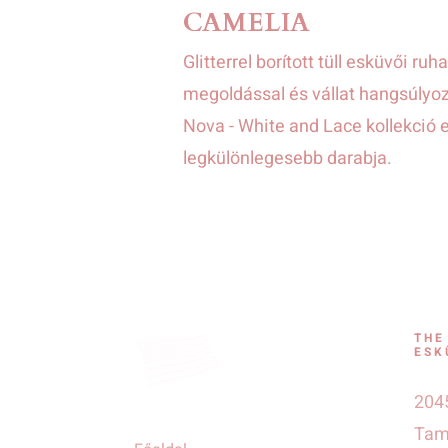
CAMELIA
Glitterrel borított tüll esküvői ru
megoldással és vállat hangsúlyoz
Nova - White and Lace kollekció 
legkülönlegesebb darabja.
THE
ESK
2045
Tamá