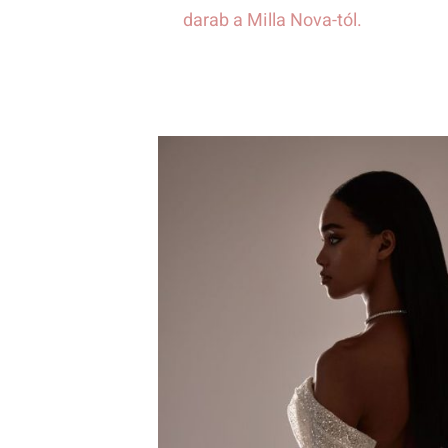
darab a Milla Nova-tól.