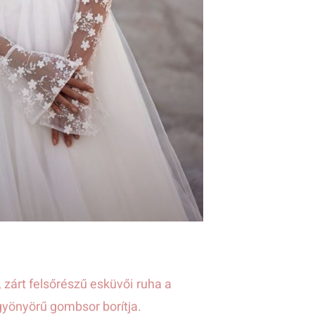
 zárt felsőrészű esküvői ruha a
 gyönyörű gombsor borítja.