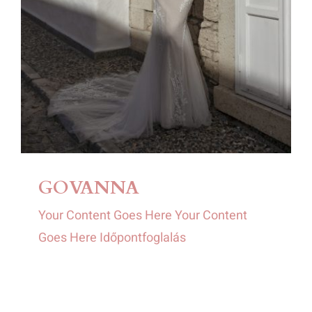
GOVANNA
Your Content Goes Here Your Content
Goes Here Időpontfoglalás