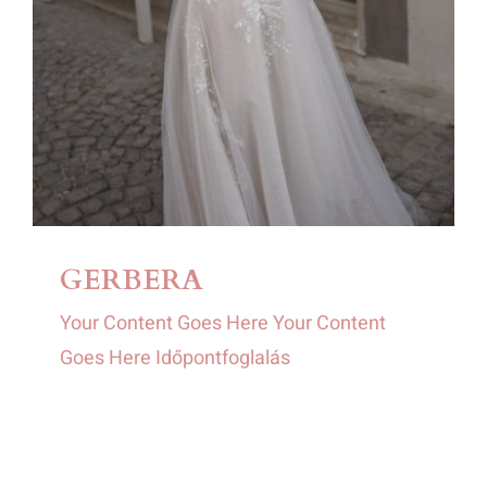
GERBERA
Your Content Goes Here Your Content
Goes Here Időpontfoglalás