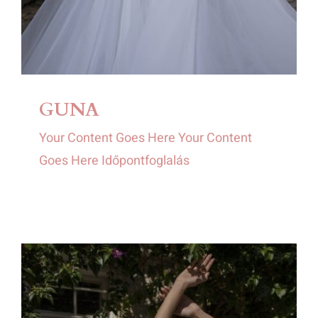
GUNA
Your Content Goes Here Your Content
Goes Here Időpontfoglalás