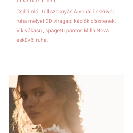
Csillámló , tüll szoknyás A-vonalú esküvői
ruha melyet 3D virágaplikációk díszítenek.
V kivákású , spagetti pántos Milla Nova
esküvői ruha.