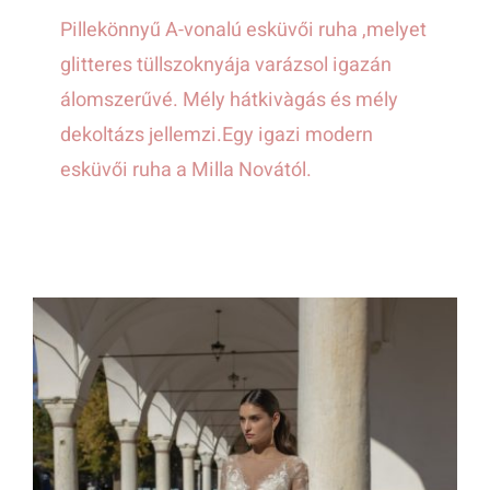
Pillekönnyű A-vonalú esküvői ruha ,melyet
glitteres tüllszoknyája varázsol igazán
álomszerűvé. Mély hátkivàgás és mély
dekoltázs jellemzi.Egy igazi modern
esküvői ruha a Milla Novától.