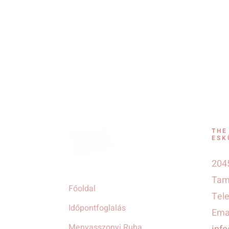
THE
ESK
2045
Tamá
Főoldal
Tel
Időpontfoglalás
Emai
Menyasszonyi Ruha