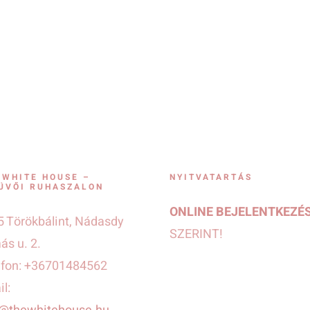
 WHITE HOUSE –
NYITVATARTÁS
ÜVŐI RUHASZALON
ONLINE BEJELENTKEZÉ
 Törökbálint, Nádasdy
SZERINT!
s u. 2.
efon: +36701484562
l: