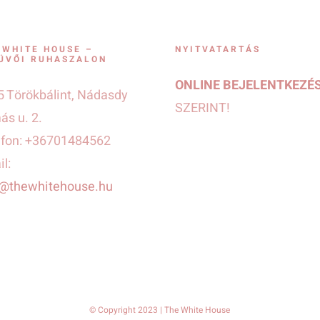
 WHITE HOUSE –
NYITVATARTÁS
ÜVŐI RUHASZALON
ONLINE BEJELENTKEZÉ
 Törökbálint, Nádasdy
SZERINT!
s u. 2.
efon: +36701484562
l:
o@thewhitehouse.hu
© Copyright 2023 | The White House