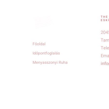
THE
ESK
2045
Tamá
Főoldal
Tel
Időpontfoglalás
Emai
Menyasszonyi Ruha
inf