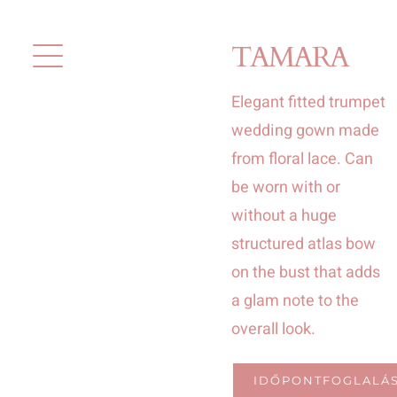
Kihagyás
TAMARA
Elegant fitted trumpet
wedding gown made
from floral lace. Can
be worn with or
without a huge
structured atlas bow
on the bust that adds
a glam note to the
overall look.
IDŐPONTFOGLALÁ