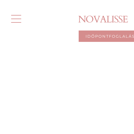
Kihagyás
NOVALISSE
IDŐPONTFOGLALÁ