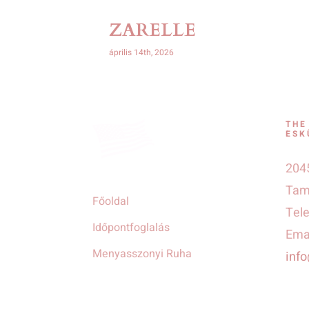
ZARELLE
április 14th, 2026
THE
ESK
2045
Tamá
Főoldal
Tel
Időpontfoglalás
Emai
Menyasszonyi Ruha
inf