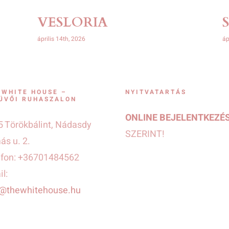
VESLORIA
április 14th, 2026
áp
 WHITE HOUSE –
NYITVATARTÁS
ÜVŐI RUHASZALON
ONLINE BEJELENTKEZÉ
 Törökbálint, Nádasdy
SZERINT!
s u. 2.
efon: +36701484562
l:
o@thewhitehouse.hu