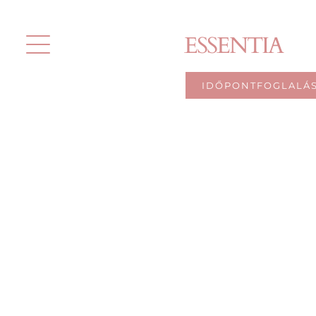
Kihagyás
ESSENTIA
IDŐPONTFOGLALÁ