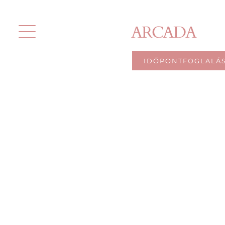
Kihagyás
ARCADA
IDŐPONTFOGLALÁ