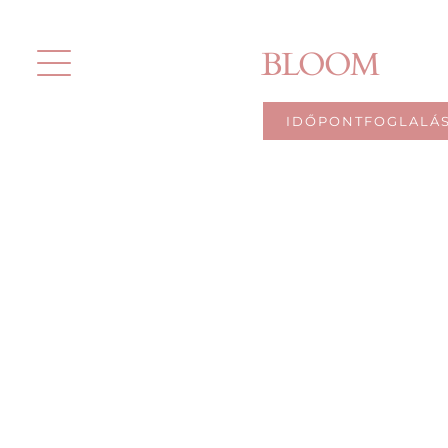
Kihagyás
BLOOM
IDŐPONTFOGLALÁ