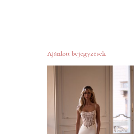
Ajánlott bejegyzések