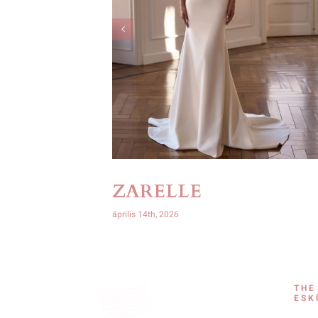
ZARELLE
április 14th, 2026
THE
ESK