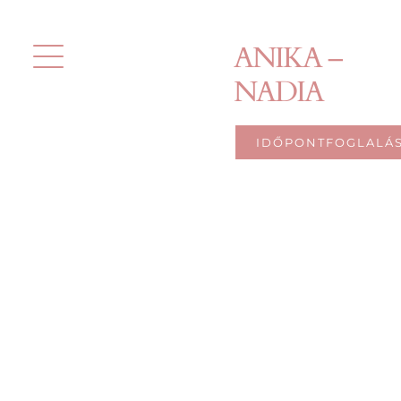
Kihagyás
ANIKA –
NADIA
IDŐPONTFOGLALÁ