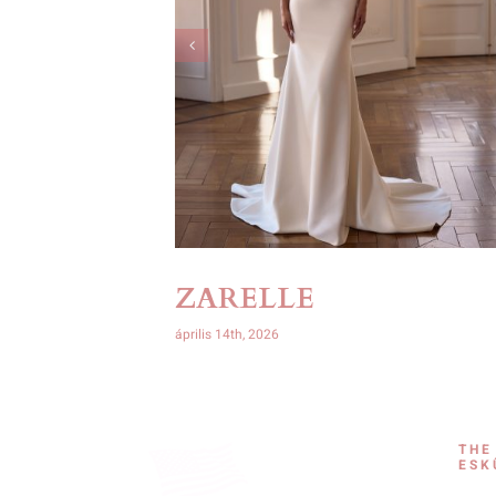
ZARELLE
április 14th, 2026
THE
ESK