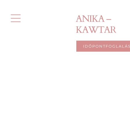
Kihagyás
ANIKA –
KAWTAR
IDŐPONTFOGLALÁ