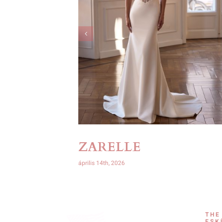
ZARELLE
április 14th, 2026
THE
ESK