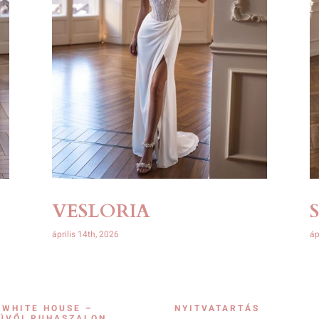
VESLORIA
április 14th, 2026
áp
 WHITE HOUSE –
NYITVATARTÁS
ÜVŐI RUHASZALON